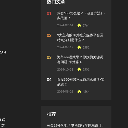
热门文章
01
抖音SEO怎么做？（超全方法）-
实战篇 7
2024-09-14
6764
02
9大主流的海外社交媒体平台及
特点分别是什么？
2024-07-17
6582
gle
03
海外seo没效果？你找的关键词
有问题-海外篇 4
2024-10-31
5501
04
百度SEO和SEM应该怎么做？-实
战篇 2
2024-09-02
4854
推荐
有购
了之
黄金15秒落地「电动自行车网站设计」