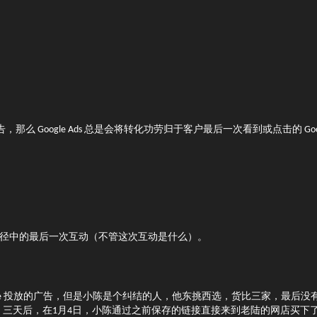
那么 Google Ads 总是会将转化功劳归于客户最后一次看到或点击的 Goo
客户购买路径中的最后一次互动（不管这次互动是什么）。
gle 投放的广告，但是小陈是个纠结的人，他东挑西选，货比三家，最后没
三天后，在1月4日，小陈通过之前保存的链接直接来到老陆的网店买下