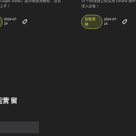
oogle Trends）超详细使用教程，适合
31 个跨境独立站实用 Chrome 
上手！
境人必备！
2024-07-
谷歌营
2024-07-
29
24
销
营 留